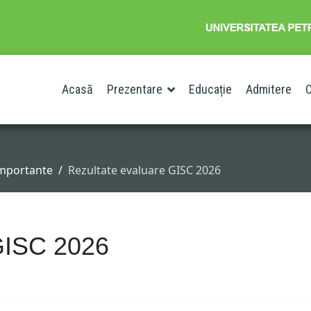
Acasă
Prezentare
Educație
Admitere
C
importante
Rezultate evaluare GISC 2026
 GISC 2026