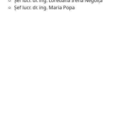
Șef lucr. dr. ing. Loredana Irena Negoiţă
Șef lucr. dr. ing. Maria Popa